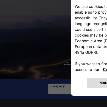
キーワード
地
Begin
typing