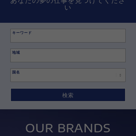
い
キーワード
Begin
typing
地域
to
find
国名
suggestions.
OUR BRANDS