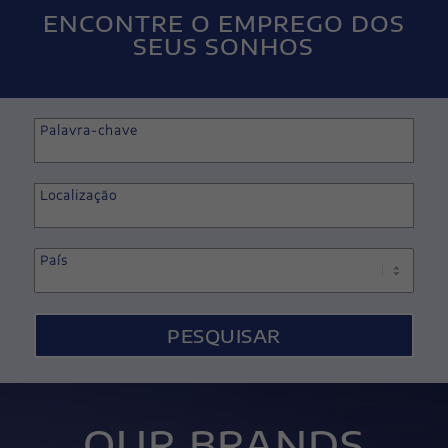
ENCONTRE O EMPREGO DOS
SEUS SONHOS
Palavra-chave
Begin
typing
Localização
to
find
País
suggestions.
OUR BRANDS