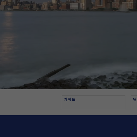
키워드
위
Begin
typing
to
find