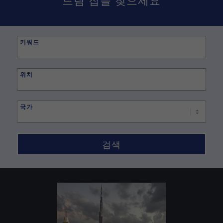
키워드
Begin
typing
위치
to
find
국가
suggestions.