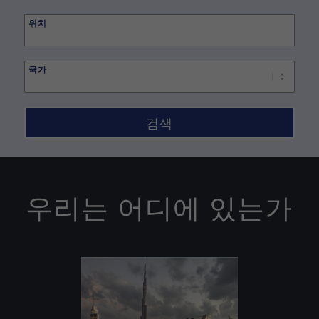
Begin
typing
위치
to
find
국가
suggestions.
우리는 어디에 있는가